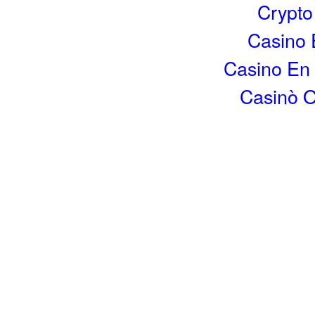
Crypto
Casino 
Casino En 
Casinò 