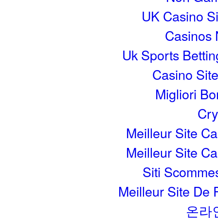
UK Casino S
Casinos
Uk Sports Betti
Casino Sit
Migliori B
Cry
Meilleur Site C
Meilleur Site C
Siti Scomme
Meilleur Site De P
온라