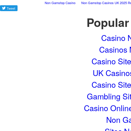
Non Gamstop Casino
Non Gamstop Casinos UK 2025 R
Tweet
Popular
Casino 
Casinos
Casino Sit
UK Casino
Casino Sit
Gambling Si
Casino Onlin
Non Ga